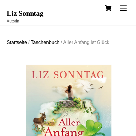
Cart
Skip
Men
Liz Sonntag
to
Autorin
content
Startseite
/
Taschenbuch
/ Aller Anfang ist Glück