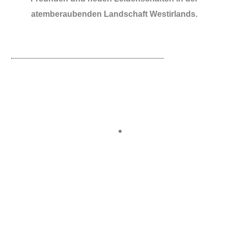
atemberaubenden Landschaft Westirlands.
Wohlfühlroman mit viel Witz und tollen Charakteren in
indyllischer Umgebung!
Bewertung auf Lesejury.de