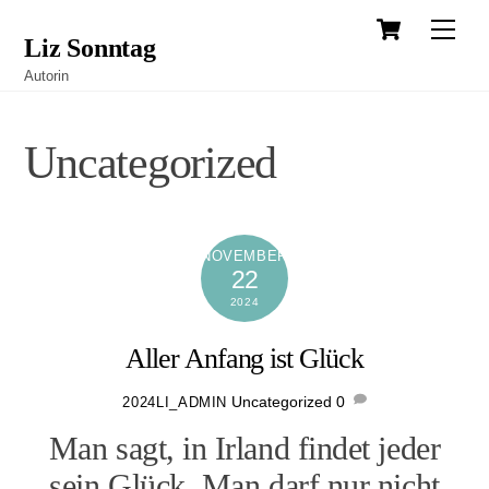
Cart
Skip
Men
Liz Sonntag
to
Autorin
content
Uncategorized
NOVEMBER
22
2024
Aller Anfang ist Glück
Uncategorized
0
2024LI_ADMIN
Man sagt, in Irland findet jeder
sein Glück. Man darf nur nicht